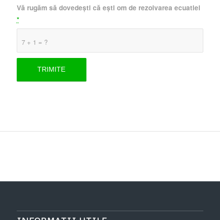
Vă rugăm să dovedești că ești om de rezolvarea ecuatiei
*
7 + 1 = ?